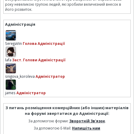
року невеликою групою людей, які зробили величезний внесок в
його розвиток.
Адміністрація
SeregaVin
Голова Адміністрації
lafa
Заст. Голови Адміністрації
snigova_koroleva
Адміністратор
james
Адміністратор
З питань розміщення комерційних (або інших) матеріалів
на форумі звертатися до Адміністрації:
За допомогою форми:
Зворотній Зв'язок
.
За допомогою E-Mail:
Напишіть нам