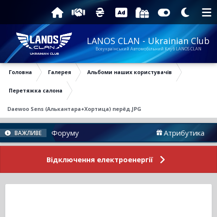
LANOS CLAN - Ukrainian Club
Всеукраїнський Автомобільний Клуб LANOS CLAN
Головна
Галерея
Альбоми наших користувачів
Перетяжка салона
Daewoo Sens (Алькантара+Хортица) перёд.JPG
Новини Форуму
Атрибутика
ВАЖЛИВЕ
Відключення електроенергії