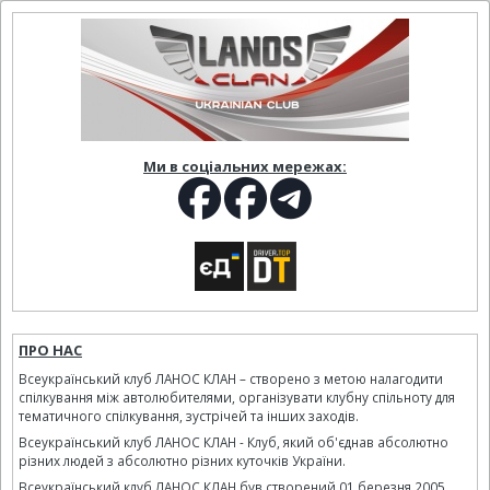
Ми в соціальних мережах:
ПРО НАС
Всеукраїнський клуб ЛАНОС КЛАН – створено з метою налагодити
спілкування між автолюбителями, організувати клубну спільноту для
тематичного спілкування, зустрічей та інших заходів.
Всеукраїнський клуб ЛАНОС КЛАН - Клуб, який об'єднав абсолютно
різних людей з абсолютно різних куточків України.
Всеукраїнський клуб ЛАНОС КЛАН був створений 01 березня 2005