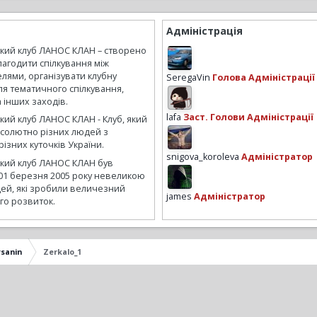
Адміністрація
ький клуб ЛАНОС КЛАН – створено
лагодити спілкування між
лями, організувати клубну
SeregaVin
Голова Адміністрації
ля тематичного спілкування,
а інших заходів.
lafa
Заст. Голови Адміністрації
кий клуб ЛАНОС КЛАН - Клуб, який
бсолютно різних людей з
ізних куточків України.
snigova_koroleva
Адміністратор
ький клуб ЛАНОС КЛАН був
01 березня 2005 року невеликою
ей, які зробили величезний
james
Адміністратор
го розвиток.
ysanin
Zerkalo_1