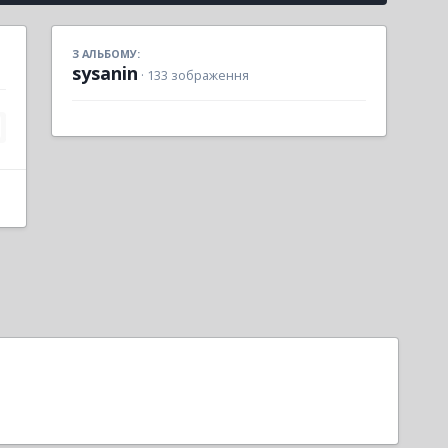
З АЛЬБОМУ:
sysanin
· 133 зображення