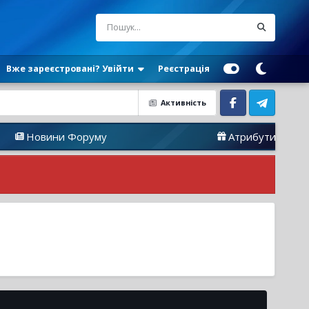
Вже зареєстровані? Увійти
Реєстрація
Активність
Facebook
Telegram
вини Форуму
Атрибутика