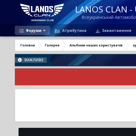
LANOS CLAN - U
Всеукраїнський Автомоб
Форуми
Атрибутика
Завантаження
Головна
Галерея
Альбоми наших користувачів
s
ВАЖЛИВЕ