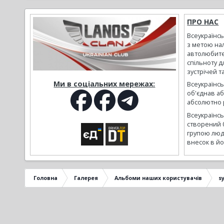
ПРО НАС
Всеукраїнс
з метою на
автолюбите
спільноту д
зустрічей т
Ми в соціальних мережах:
Всеукраїнсь
об'єднав а
абсолютно р
Всеукраїнс
створений 
групою люд
внесок в йо
Головна
Галерея
Альбоми наших користувачів
s