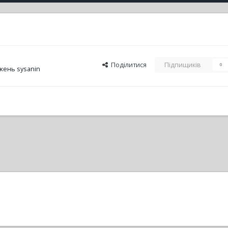
Поділитися
Підпищиків
0
жень sysanin