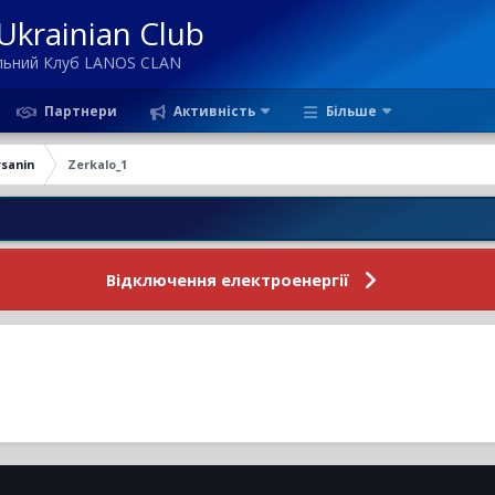
krainian Club
ільний Клуб LANOS CLAN
Партнери
Активність
Більше
ysanin
Zerkalo_1
Но
Відключення електроенергії