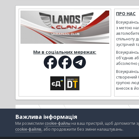
ПРО НАС
Всеукраїнс
з метою на
автолюбите
спільноту д
зустрічей т
Ми в соціальних мережах:
Всеукраїнсь
об'єднав а
абсолютно р
Всеукраїнс
створений 
групою люд
внесок в йо
Головна
Галерея
Альбоми наших користувачів
р
Важлива інформація
Ми розмістили
cookie-файлы
на ваш пристрій, щоб допомогти 
cookie-файлів
, або продовжити без зміни налаштувань.