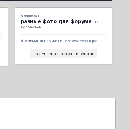
З АЛЬБОМУ:
разные фото для форума
· 170
зображень
ІНФОРМАЦІЯ ПРО ФОТО LOGODSC03941_R.JPG
Перегляд повної EXIF інформації