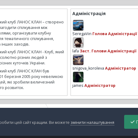
Адміністрація
ький клуб ЛАНОС КЛАН – створено
лагодити спілкування між
лями, організувати клубну
SeregaVin
Голова Адміністрації
ля тематичного спілкування,
а інших заходів.
lafa
Заст. Голови Адміністрації
кий клуб ЛАНОС КЛАН - Клуб, який
бсолютно різних людей з
ізних куточків України.
snigova_koroleva
Адміністратор
ький клуб ЛАНОС КЛАН був
01 березня 2005 року невеликою
ей, які зробили величезний
james
Адміністратор
го розвиток.
азные фото для форума
logoDSC03941_r.jpg
П
зробити цей сайт кращим. Ви можете
змінити налаштування