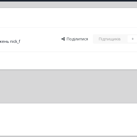
Поділитися
Підпищиків
0
ень nick_f