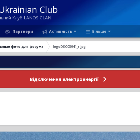
krainian Club
ільний Клуб LANOS CLAN
Партнери
Активність
Більше
азные фото для форума
logoDSC03941_r.jpg
Новин
Відключення електроенергії