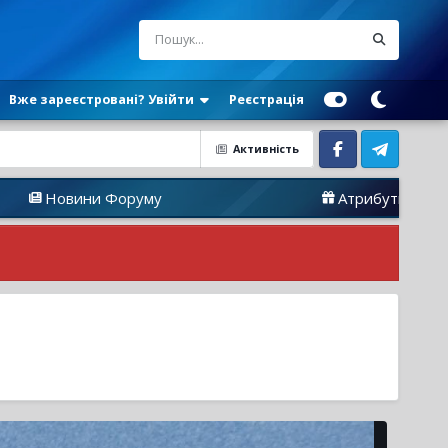
Вже зареєстровані? Увійти
Реєстрація
Активність
Facebook
Telegram
и Форуму
Атрибутика