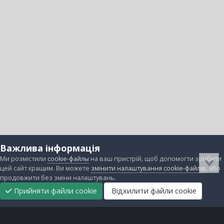
Важлива інформація
Ми розмістили
cookie-файлы
на ваш пристрій, щоб допомогти зробити
цей сайт кращим. Ви можете
змінити налаштування cookie-файлів
, або
продовжити без зміни налаштувань.
Прийняти файли cookie
Відхилити файли cookie
Підтримати
Прибрати
Головна
Завантаження
Непрочитані
Увійти
Реєстрація
нас
рекламу