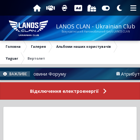
LANOS CLAN - Ukrainian Club
Всеукраїнський Автомобільний Клуб LANOS CLAN
Головна
Галерея
Альбоми наших користувачів
Yaguar
Вертолет
Новини Форуму
Атрибутика
ВАЖЛИВЕ
Відключення електроенергії