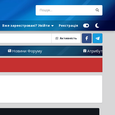
Вже зареєстровані? Увійти
Реєстрація
Активність
Facebook
Telegram
овини Форуму
Атрибутика