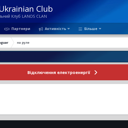
krainian Club
ільний Клуб LANOS CLAN
Партнери
Активність
Більше
aguar
на руле
Н
Відключення електроенергії