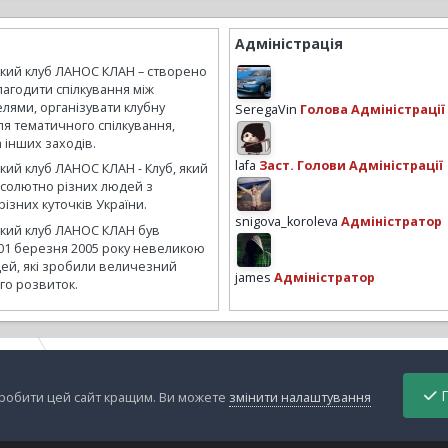
Адміністрація
ький клуб ЛАНОС КЛАН – створено
лагодити спілкування між
лями, організувати клубну
SeregaVin
Голова Адміністрації
ля тематичного спілкування,
а інших заходів.
lafa
Заст. Голови Адміністрації
кий клуб ЛАНОС КЛАН - Клуб, який
бсолютно різних людей з
ізних куточків України.
snigova_koroleva
Адміністратор
ький клуб ЛАНОС КЛАН був
01 березня 2005 року невеликою
ей, які зробили величезний
james
Адміністратор
го розвиток.
aguar
на руле
П
зробити цей сайт кращим. Ви можете
змінити налаштування