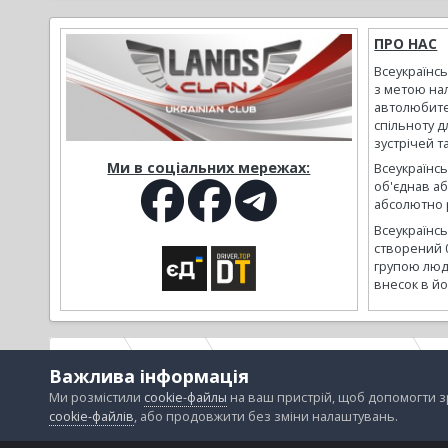
ПРО НАС
Всеукраїнс
з метою на
автолюбите
спільноту д
зустрічей т
Ми в соціальних мережах:
Всеукраїнсь
об'єднав а
абсолютно р
Всеукраїнс
створений 
групою люд
внесок в йо
Головна
Галерея
Альбоми наших користувачів
Y
Важлива інформація
Ми розмістили
cookie-файлы
на ваш пристрій, щоб допомогти 
cookie-файлів
, або продовжити без зміни налаштувань.