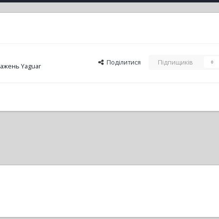
Поділитися
Підпищиків
0
ажень Yaguar