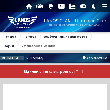
LANOS CLAN - Ukrainian Club
Всеукраїнський Автомобільний Клуб LANOS CLAN
Головна
Галерея
Альбоми наших користувачів
Yaguar
Установлено в машине
Новини Форуму
Атрибутика
ВАЖЛИВЕ
Відключення електроенергії