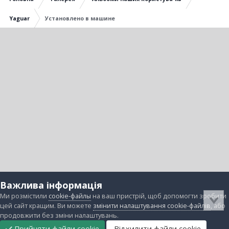
Yaguar
Установлено в машине
Важлива інформація
Ми розмістили
cookie-файлы
на ваш пристрій, щоб допомогти зробити
цей сайт кращим. Ви можете
змінити налаштування cookie-файлів
, або
продовжити без зміни налаштувань.
Прийняти файли cookie
Відхилити файли cookie