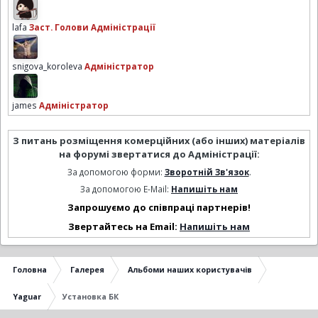
lafa
Заст. Голови Адміністрації
snigova_koroleva
Адміністратор
james
Адміністратор
З питань розміщення комерційних (або інших) матеріалів
на форумі звертатися до Адміністрації:
За допомогою форми:
Зворотній Зв'язок
.
За допомогою E-Mail:
Напишіть нам
Запрошуємо до співпраці партнерів!
Звертайтесь на Email:
Напишіть нам
Головна
Галерея
Альбоми наших користувачів
Yaguar
Установка БК