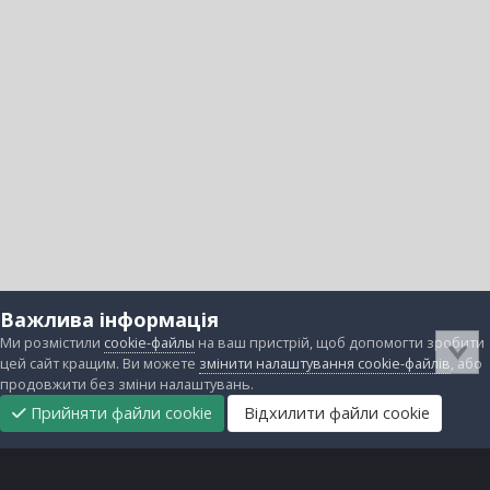
Важлива інформація
Ми розмістили
cookie-файлы
на ваш пристрій, щоб допомогти зробити
цей сайт кращим. Ви можете
змінити налаштування cookie-файлів
, або
продовжити без зміни налаштувань.
Прийняти файли cookie
Відхилити файли cookie
Підтримати
Прибрати
Головна
Завантаження
Непрочитані
Увійти
Реєстрація
нас
рекламу