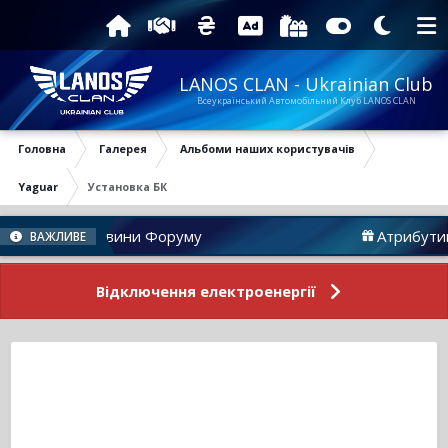
LANOS CLAN - Ukrainian Club
Всеукраїнський Автомобільний Клуб LANOS CLAN
Головна
Галерея
Альбоми наших користувачів
Yaguar
Установка БК
Новини Форуму
Атрибутика
ВАЖЛИВЕ
Відключення електроенергії