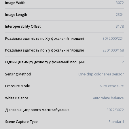
Image Width
3072
Image Length
2304
Interoperability Offset
3178
Роздільна здатність по X у фокальній площині
3072000/224
Роздільна здатність по Y у фокальній площині
2304000/168
Одиниця виміру дозволу у фокальній площині
2
Sensing Method
One-chip color area sensor
Exposure Mode
Auto exposure
White Balance
Auto white balance
Діапазон цифрового масштабування
3072/3072
Scene Capture Type
Standard