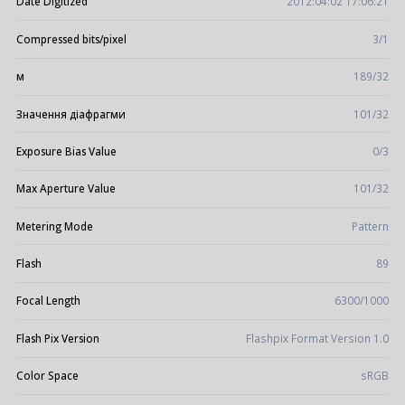
Date Digitized
2012:04:02 17:06:21
Compressed bits/pixel
3/1
м
189/32
Значення діафрагми
101/32
Exposure Bias Value
0/3
Max Aperture Value
101/32
Metering Mode
Pattern
Flash
89
Focal Length
6300/1000
Flash Pix Version
Flashpix Format Version 1.0
Color Space
sRGB