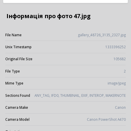
Інформація про фото 47.jpg
File Name
gallery_48726_3135_2327.jpg
Unix Timestamp
1333396252
Original File Size
105682
File Type
2
Mime Type
image/jpeg
Sections Found
ANY_TAG, IFD0, THUMBNAIL, EXIF, INTEROP, MAKERNOTE
Camera Make
Canon
Camera Model
Canon PowerShot A470