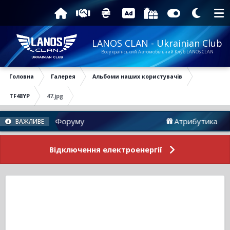
LANOS CLAN - Ukrainian Club
Всеукраїнський Автомобільний Клуб LANOS CLAN
Головна
Галерея
Альбоми наших користувачів
TF48YP
47.jpg
Новини Форуму
Атрибутика
ВАЖЛИВЕ
Відключення електроенергії