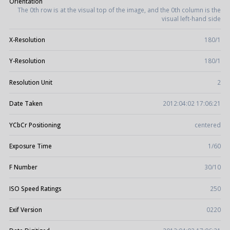
Orientation
The 0th row is at the visual top of the image, and the 0th column is the
visual left-hand side
X-Resolution
180/1
Y-Resolution
180/1
Resolution Unit
2
Date Taken
2012:04:02 17:06:21
YCbCr Positioning
centered
Exposure Time
1/60
F Number
30/10
ISO Speed Ratings
250
Exif Version
0220