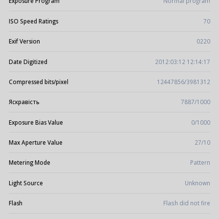
Exposure Program
Normal program
ISO Speed Ratings
70
Exif Version
0220
Date Digitized
2012:03:12 12:14:17
Compressed bits/pixel
12447856/3981312
Яскравість
7887/1000
Exposure Bias Value
0/1000
Max Aperture Value
27/10
Metering Mode
Pattern
Light Source
Unknown
Flash
Flash did not fire