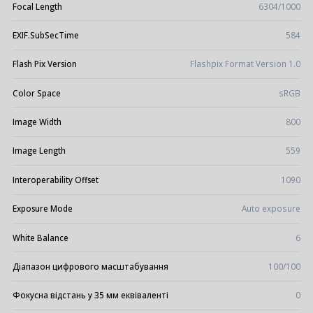
Focal Length
6304/1000
EXIF.SubSecTime
584
Flash Pix Version
Flashpix Format Version 1.0
Color Space
sRGB
Image Width
800
Image Length
559
Interoperability Offset
1090
Exposure Mode
Auto exposure
White Balance
6
Діапазон цифрового масштабування
100/100
Фокусна відстань у 35 мм еквіваленті
0