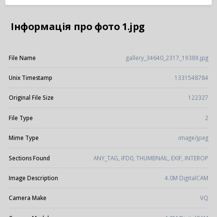
Інформація про фото 1.jpg
File Name
gallery_34640_2317_19389.jpg
Unix Timestamp
1331548784
Original File Size
122327
File Type
2
Mime Type
image/jpeg
Sections Found
ANY_TAG, IFD0, THUMBNAIL, EXIF, INTEROP
Image Description
4.0M DigitalCAM
Camera Make
VQ