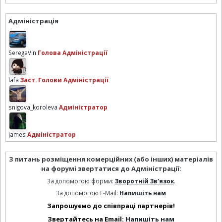
Адміністрація
SeregaVin
Голова Адміністрації
lafa
Заст. Голови Адміністрації
snigova_koroleva
Адміністратор
james
Адміністратор
З питань розміщення комерційних (або інших) матеріалів
на форумі звертатися до Адміністрації:
За допомогою форми:
Зворотній Зв'язок
.
За допомогою E-Mail:
Напишіть нам
Запрошуємо до співпраці партнерів!
Звертайтесь на Email:
Напишіть нам