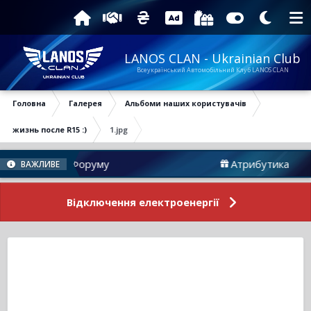
LANOS CLAN - Ukrainian Club
Всеукраїнський Автомобільний Клуб LANOS CLAN
Головна
Галерея
Альбоми наших користувачів
жизнь после R15 :)
1.jpg
Новини Форуму
Атрибутика
ВАЖЛИВЕ
Відключення електроенергії