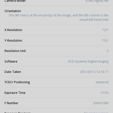
Camera Model
4.0M DigitalCAM
Orientation
The 0th row is at the visual top of the image, and the 0th column is the
visual left-hand side
X-Resolution
72/1
Y-Resolution
72/1
Resolution Unit
2
Software
ACD Systems Digital Imaging
Date Taken
2012:03:12 12:14:17
YCbCr Positioning
centered
Exposure Time
1/153
F Number
5903/1000