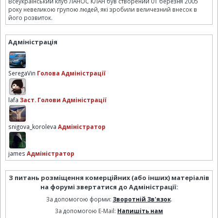
Всеукраїнський клуб ЛАНОС КЛАН був створений 01 березня 2005
року невеликою групою людей, які зробили величезний внесок в
його розвиток.
Адміністрація
SeregaVin
Голова Адміністрації
lafa
Заст. Голови Адміністрації
snigova_koroleva
Адміністратор
james
Адміністратор
З питань розміщення комерційних (або інших) матеріалів
на форумі звертатися до Адміністрації:
За допомогою форми:
Зворотній Зв'язок
.
За допомогою E-Mail:
Напишіть нам