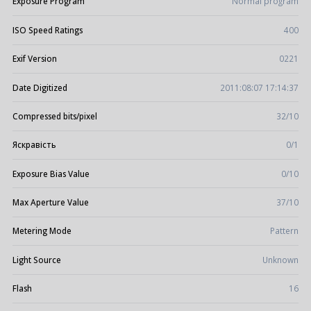
Exposure Program
Normal program
ISO Speed Ratings
400
Exif Version
0221
Date Digitized
2011:08:07 17:14:37
Compressed bits/pixel
32/10
Яскравість
0/1
Exposure Bias Value
0/10
Max Aperture Value
37/10
Metering Mode
Pattern
Light Source
Unknown
Flash
16