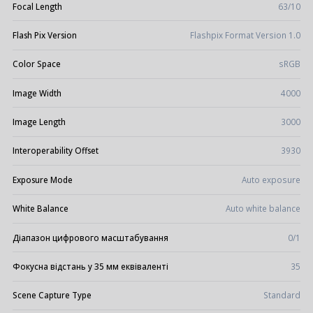
Focal Length
63/10
Flash Pix Version
Flashpix Format Version 1.0
Color Space
sRGB
Image Width
4000
Image Length
3000
Interoperability Offset
3930
Exposure Mode
Auto exposure
White Balance
Auto white balance
Діапазон цифрового масштабування
0/1
Фокусна відстань у 35 мм еквіваленті
35
Scene Capture Type
Standard