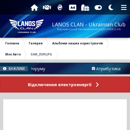
LANOS CLAN - Ukrainian Club
Всеукраїнський Автомобільний Клуб LANOS CLAN
Головна
Галерея
Альбоми наших користувачів
Моє Авто
SAM_2589.JPG
Новини Форуму
Атрибутика
ВАЖЛИВЕ
Відключення електроенергії