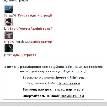
Адміністрація
SeregaVin
Голова Адміністрації
lafa
Заст. Голови Адміністрації
snigova_koroleva
Адміністратор
james
Адміністратор
З питань розміщення комерційних (або інших) матеріалів
на форумі звертатися до Адміністрації:
За допомогою форми:
Зворотній Зв'язок
.
За допомогою E-Mail:
Напишіть нам
Запрошуємо до співпраці партнерів!
Звертайтесь на Email:
Напишіть нам