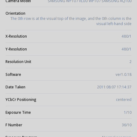
Camera Model
SAMSUNG WP10 / VLUU WP10 / SAMSUNG AQ100
Orientation
The 0th row is at the visual top of the image, and the 0th column is the
visual left-hand side
X-Resolution
480/1
Y-Resolution
480/1
Resolution Unit
2
Software
ver1.0.18
Date Taken
2011:08:07 17:14:37
YCbCr Positioning
centered
Exposure Time
1/10
F Number
36/10