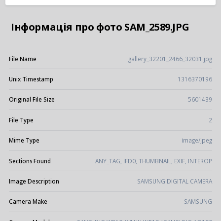
Інформація про фото SAM_2589.JPG
File Name
gallery_32201_2466_32031.jpg
Unix Timestamp
1316370196
Original File Size
5601439
File Type
2
Mime Type
image/jpeg
Sections Found
ANY_TAG, IFD0, THUMBNAIL, EXIF, INTEROP
Image Description
SAMSUNG DIGITAL CAMERA
Camera Make
SAMSUNG