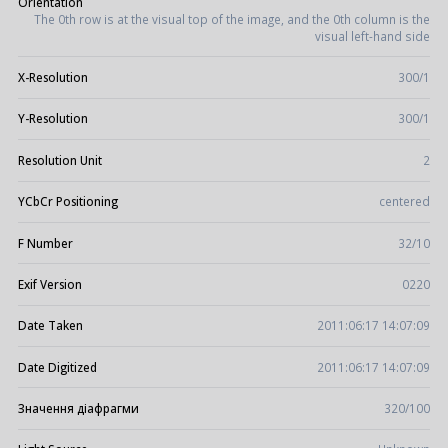
Orientation
The 0th row is at the visual top of the image, and the 0th column is the
visual left-hand side
X-Resolution
300/1
Y-Resolution
300/1
Resolution Unit
2
YCbCr Positioning
centered
F Number
32/10
Exif Version
0220
Date Taken
2011:06:17 14:07:09
Date Digitized
2011:06:17 14:07:09
Значення діафрагми
320/100