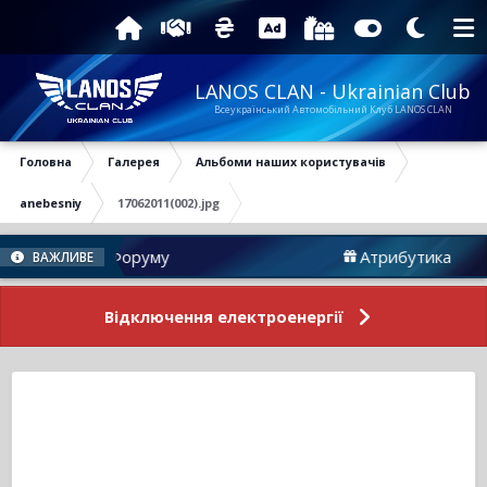
LANOS CLAN - Ukrainian Club
Всеукраїнський Автомобільний Клуб LANOS CLAN
Головна
Галерея
Альбоми наших користувачів
anebesniy
17062011(002).jpg
Новини Форуму
Атрибутика
ВАЖЛИВЕ
Відключення електроенергії