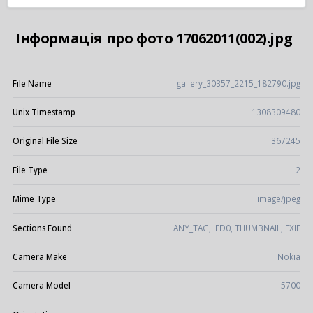
Інформація про фото 17062011(002).jpg
File Name
gallery_30357_2215_182790.jpg
Unix Timestamp
1308309480
Original File Size
367245
File Type
2
Mime Type
image/jpeg
Sections Found
ANY_TAG, IFD0, THUMBNAIL, EXIF
Camera Make
Nokia
Camera Model
5700