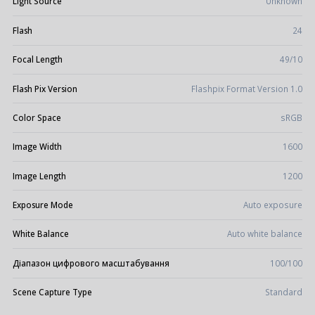
Light Source
Unknown
Flash
24
Focal Length
49/10
Flash Pix Version
Flashpix Format Version 1.0
Color Space
sRGB
Image Width
1600
Image Length
1200
Exposure Mode
Auto exposure
White Balance
Auto white balance
Діапазон цифрового масштабування
100/100
Scene Capture Type
Standard