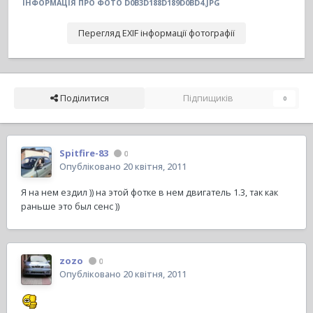
ІНФОРМАЦІЯ ПРО ФОТО D0B3D188D189D0BD4.JPG
Перегляд EXIF інформації фотографії
Поділитися
Підпищиків
0
Spitfire-83
0
Опубліковано
20 квітня, 2011
Я на нем ездил )) на этой фотке в нем двигатель 1.3, так как
раньше это был сенс ))
zozo
0
Опубліковано
20 квітня, 2011