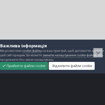
Важлива інформація
Ми розмістили
cookie-файлы
на ваш пристрій, щоб допомогти зробити
цей сайт кращим. Ви можете
змінити налаштування cookie-файлів
, або
продовжити без зміни налаштувань.
Прийняти файли cookie
Відхилити файли cookie
Підтримати
Прибрати
Головна
Завантаження
Непрочитані
Увійти
Реєстрація
нас
рекламу
Зворотній зв'язок
Файли cookie
Всі права захищені © lanos.com.ua, 2005-2026