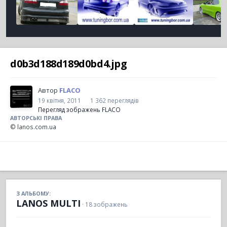
d0b3d188d189d0bd4.jpg
Автор
FLACO
19 квітня, 2011
1 362 переглядів
Перегляд зображень FLACO
АВТОРСЬКІ ПРАВА
© lanos.com.ua
З АЛЬБОМУ:
LANOS MULTI
· 18 зображень