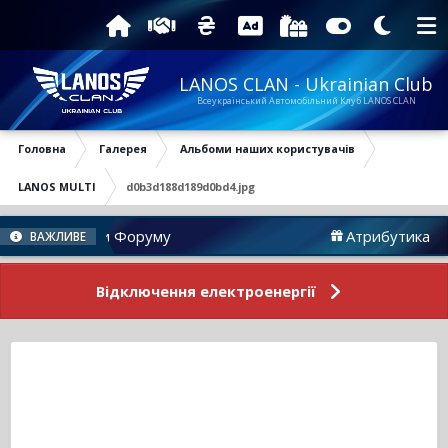
LANOS CLAN - Ukrainian Club
Всеукраїнський Автомобільний Клуб LANOS CLAN
Головна
Галерея
Альбоми наших користувачів
LANOS MULTI
d0b3d188d189d0bd4.jpg
Новини Форуму
Атрибутика
ВАЖЛИВЕ
Відключення електроенергії