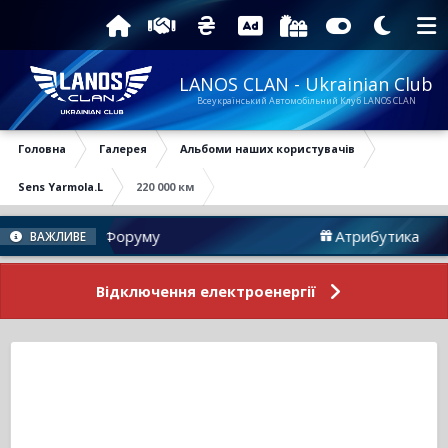
LANOS CLAN - Ukrainian Club
Всеукраїнський Автомобільний Клуб LANOS CLAN
Головна
Галерея
Альбоми наших користувачів
Sens Yarmola.L
220 000 км
Новини Форуму
Атрибутика
ВАЖЛИВЕ
Відключення електроенергії