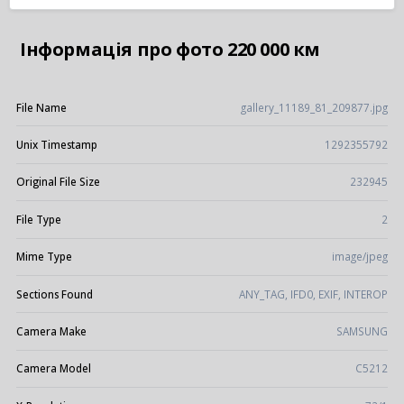
Інформація про фото 220 000 км
File Name
gallery_11189_81_209877.jpg
Unix Timestamp
1292355792
Original File Size
232945
File Type
2
Mime Type
image/jpeg
Sections Found
ANY_TAG, IFD0, EXIF, INTEROP
Camera Make
SAMSUNG
Camera Model
C5212