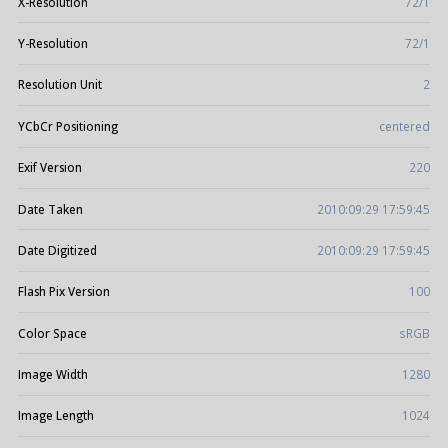
X-Resolution
72/1
Y-Resolution
72/1
Resolution Unit
2
YCbCr Positioning
centered
Exif Version
220
Date Taken
2010:09:29 17:59:45
Date Digitized
2010:09:29 17:59:45
Flash Pix Version
100
Color Space
sRGB
Image Width
1280
Image Length
1024