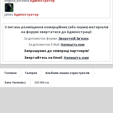
snigova_koroleva
Адміністратор
james
Адміністратор
З питань розміщення комерційних (або інших) матеріалів
на форумі звертатися до Адміністрації:
За допомогою форми:
Зворотній Зв'язок
.
За допомогою E-Mail:
Напишіть нам
Запрошуємо до співпраці партнерів!
Звертайтесь на Email:
Напишіть нам
Головна
Галерея
Альбоми наших користувачів
Sens Yarmola.L
220 000 км