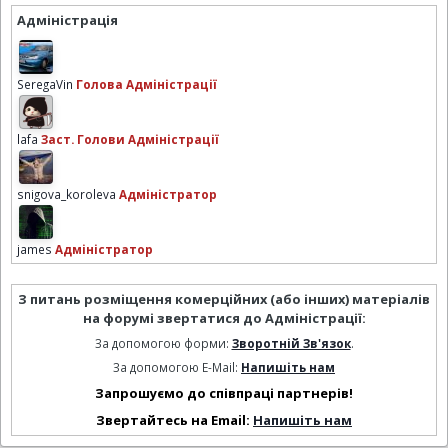
Адміністрація
SeregaVin
Голова Адміністрації
lafa
Заст. Голови Адміністрації
snigova_koroleva
Адміністратор
james
Адміністратор
З питань розміщення комерційних (або інших) матеріалів
на форумі звертатися до Адміністрації:
За допомогою форми:
Зворотній Зв'язок
.
За допомогою E-Mail:
Напишіть нам
Запрошуємо до співпраці партнерів!
Звертайтесь на Email:
Напишіть нам