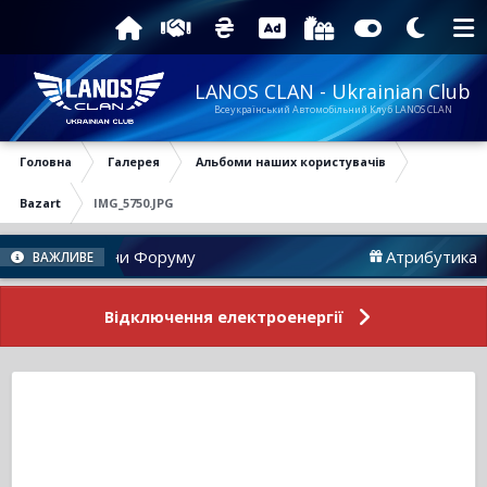
LANOS CLAN - Ukrainian Club
Всеукраїнський Автомобільний Клуб LANOS CLAN
Головна
Галерея
Альбоми наших користувачів
Bazart
IMG_5750.JPG
Новини Форуму
Атрибутика
ВАЖЛИВЕ
Відключення електроенергії