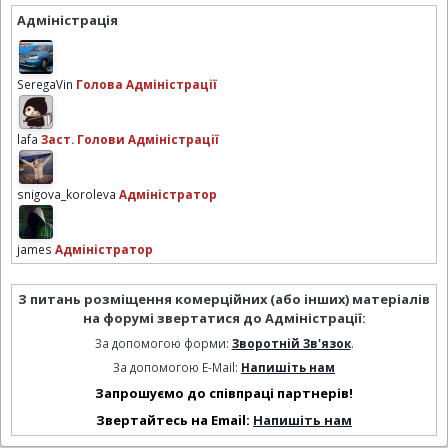
Адміністрація
SeregaVin
Голова Адміністрації
lafa
Заст. Голови Адміністрації
snigova_koroleva
Адміністратор
james
Адміністратор
З питань розміщення комерційних (або інших) матеріалів
на форумі звертатися до Адміністрації:
За допомогою форми:
Зворотній Зв'язок
.
За допомогою E-Mail:
Напишіть нам
Запрошуємо до співпраці партнерів!
Звертайтесь на Email:
Напишіть нам