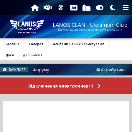
LANOS CLAN - Ukrainian Club
Всеукраїнський Автомобільний Клуб LANOS CLAN
Головна
Галерея
Альбоми наших користувачів
Дуся
дворники1
Новини Форуму
Атрибутика
ВАЖЛИВЕ
Відключення електроенергії