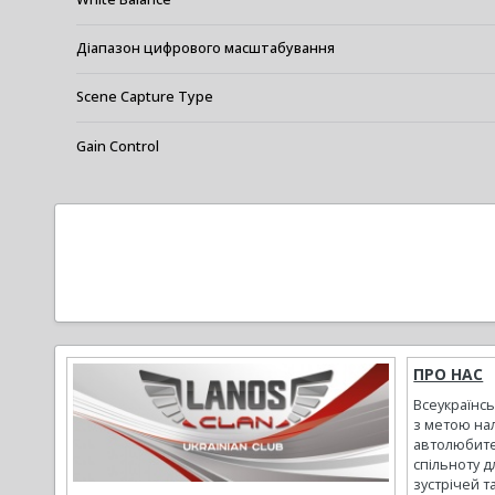
Діапазон цифрового масштабування
Scene Capture Type
Gain Control
ПРО НАС
Всеукраїнс
з метою на
автолюбите
спільноту д
зустрічей т