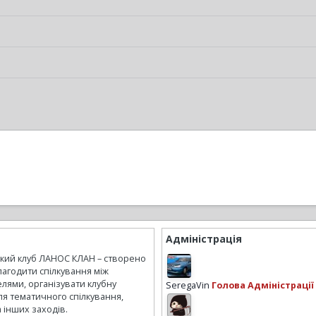
Адміністрація
ький клуб ЛАНОС КЛАН – створено
лагодити спілкування між
лями, організувати клубну
SeregaVin
Голова Адміністрації
ля тематичного спілкування,
а інших заходів.