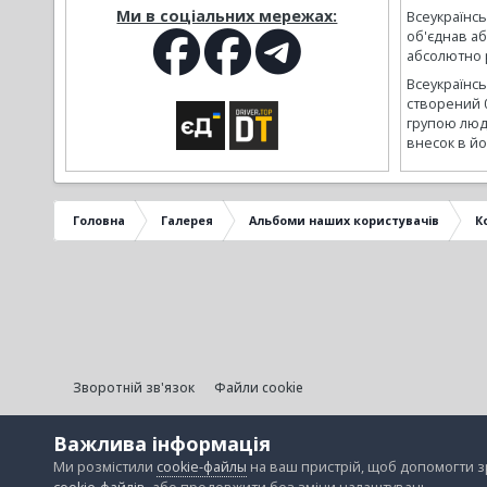
Ми в соціальних мережах:
Всеукраїнсь
об'єднав а
абсолютно р
Всеукраїнс
створений 
групою люд
внесок в йо
Головна
Галерея
Альбоми наших користувачів
К
Зворотній зв'язок
Файли cookie
Важлива інформація
Ми розмістили
cookie-файлы
на ваш пристрій, щоб допомогти 