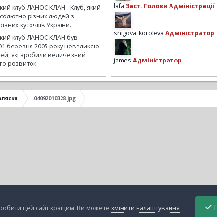
lafa
Заст. Голови Адміністрації
кий клуб ЛАНОС КЛАН - Клуб, який
бсолютно різних людей з
ізних куточків України.
snigova_koroleva
Адміністратор
ький клуб ЛАНОС КЛАН був
01 березня 2005 року невеликою
ей, які зробили величезний
james
Адміністратор
го розвиток.
оляска
04092010328.jpg
П
зробити цей сайт кращим. Ви можете
змінити налаштування