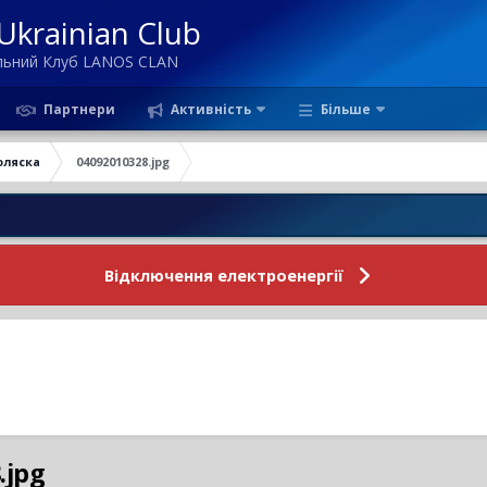
krainian Club
ільний Клуб LANOS CLAN
Партнери
Активність
Більше
оляска
04092010328.jpg
Відключення електроенергії
.jpg