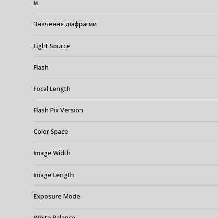
м
Значення діафрагми
Light Source
Flash
Focal Length
Flash Pix Version
Color Space
Image Width
Image Length
Exposure Mode
White Balance