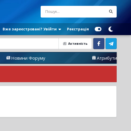
Вже зареєстровані? Увійти
Реєстрація
Активність
Facebook
Telegram
Новини Форуму
Атрибутика