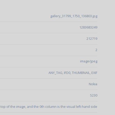
gallery_31799_1750_136803.jpg
1283683249
212719
2
image/jpeg
ANY_TAG, IFD0, THUMBNAIL, EXIF
Nokia
5230
l top of the image, and the 0th column is the visual left-hand side