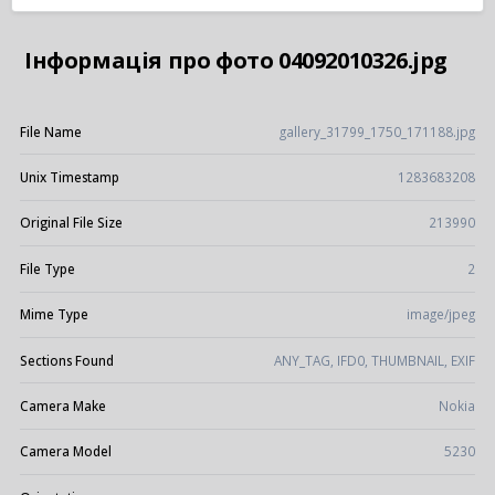
Інформація про фото 04092010326.jpg
File Name
gallery_31799_1750_171188.jpg
Unix Timestamp
1283683208
Original File Size
213990
File Type
2
Mime Type
image/jpeg
Sections Found
ANY_TAG, IFD0, THUMBNAIL, EXIF
Camera Make
Nokia
Camera Model
5230