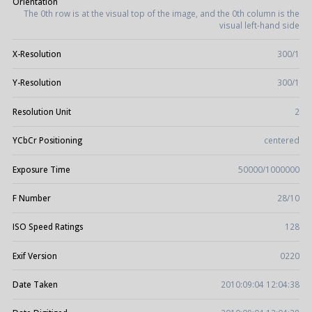
Orientation
The 0th row is at the visual top of the image, and the 0th column is the
visual left-hand side
X-Resolution
300/1
Y-Resolution
300/1
Resolution Unit
2
YCbCr Positioning
centered
Exposure Time
50000/1000000
F Number
28/10
ISO Speed Ratings
128
Exif Version
0220
Date Taken
2010:09:04 12:04:38