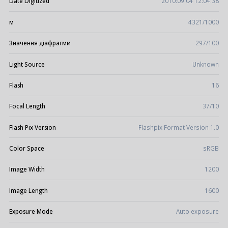
Date Digitized
2010:09:04 12:04:38
м
4321/1000
Значення діафрагми
297/100
Light Source
Unknown
Flash
16
Focal Length
37/10
Flash Pix Version
Flashpix Format Version 1.0
Color Space
sRGB
Image Width
1200
Image Length
1600
Exposure Mode
Auto exposure