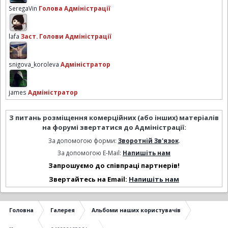
SeregaVin
Голова Адміністрації
lafa
Заст. Голови Адміністрації
snigova_koroleva
Адміністратор
james
Адміністратор
З питань розміщення комерційних (або інших) матеріалів
на форумі звертатися до Адміністрації:
За допомогою форми:
Зворотній Зв'язок
.
За допомогою E-Mail:
Напишіть нам
Запрошуємо до співпраці партнерів!
Звертайтесь на Email:
Напишіть нам
Головна
Галерея
Альбоми наших користувачів