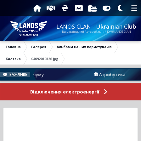
LANOS CLAN - Ukrainian Club
Всеукраїнський Автомобільний Клуб LANOS CLAN
Головна
Галерея
Альбоми наших користувачів
Коляска
04092010326.jpg
Новини Форуму
Атрибутика
ВАЖЛИВЕ
Відключення електроенергії