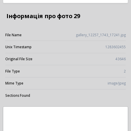
Інформація про фото 29
File Name
gallery_12257_1743_17241.jpg
Unix Timestamp
1283602455
Original File Size
43646
File Type
2
Mime Type
image/jpeg
Sections Found