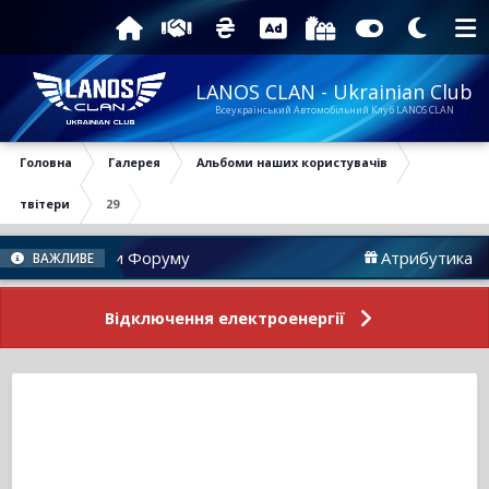
LANOS CLAN - Ukrainian Club
Всеукраїнський Автомобільний Клуб LANOS CLAN
Головна
Галерея
Альбоми наших користувачів
твітери
29
Новини Форуму
Атрибутика
ВАЖЛИВЕ
Відключення електроенергії