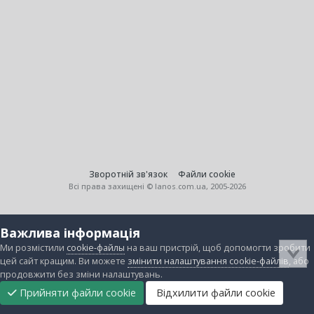
Зворотній зв'язок
Файли cookie
Всі права захищені © lanos.com.ua, 2005-2026
Важлива інформація
Ми розмістили
cookie-файлы
на ваш пристрій, щоб допомогти зробити
цей сайт кращим. Ви можете
змінити налаштування cookie-файлів
, або
продовжити без зміни налаштувань.
Прийняти файли cookie
Відхилити файли cookie
Підтримати
Прибрати
Головна
Завантаження
Непрочитані
Увійти
Реєстрація
нас
рекламу