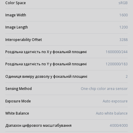
Color Space
sRGB
Image Width
1600
Image Length
1200
Interoperability Offset
3288
Роздільна здатність по X у фокальній площині
1600000/244
Роздільна здатність по Y у фокальній площині
1200000/183
Одиниця виміру дозволу у фокальній площині
2
Sensing Method
One-chip color area sensor
Exposure Mode
Auto exposure
White Balance
Auto white balance
Діапазон цифрового масштабування
4000/4000