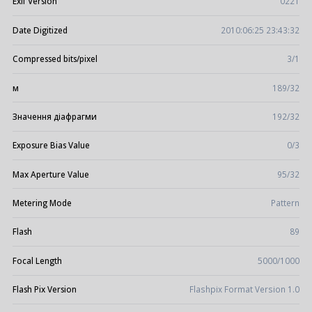
Exif Version
0221
Date Digitized
2010:06:25 23:43:32
Compressed bits/pixel
3/1
м
189/32
Значення діафрагми
192/32
Exposure Bias Value
0/3
Max Aperture Value
95/32
Metering Mode
Pattern
Flash
89
Focal Length
5000/1000
Flash Pix Version
Flashpix Format Version 1.0