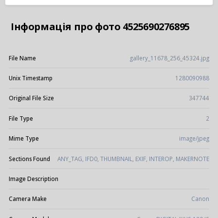
Інформація про фото 4525690276895
File Name
gallery_11678_256_45324.jpg
Unix Timestamp
1280090988
Original File Size
347744
File Type
2
Mime Type
image/jpeg
Sections Found
ANY_TAG, IFD0, THUMBNAIL, EXIF, INTEROP, MAKERNOTE
Image Description
Camera Make
Canon