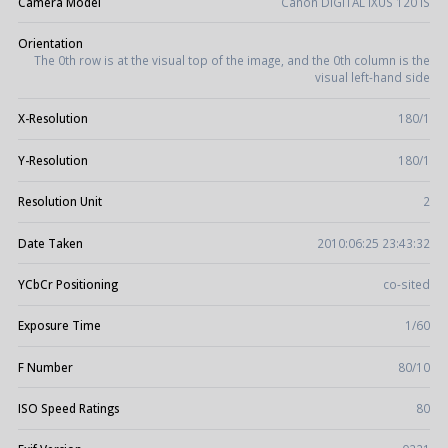
Camera Model
Canon DIGITAL IXUS 120 IS
Orientation
The 0th row is at the visual top of the image, and the 0th column is the
visual left-hand side
X-Resolution
180/1
Y-Resolution
180/1
Resolution Unit
2
Date Taken
2010:06:25 23:43:32
YCbCr Positioning
co-sited
Exposure Time
1/60
F Number
80/10
ISO Speed Ratings
80