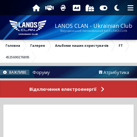
LANOS CLAN - Ukrainian Club
Всеукраїнський Автомобільний Клуб LANOS CLAN
Головна
Галерея
Альбоми наших користувачів
FT
4525690276895
Новини Форуму
Атрибутика
ВАЖЛИВЕ
Відключення електроенергії