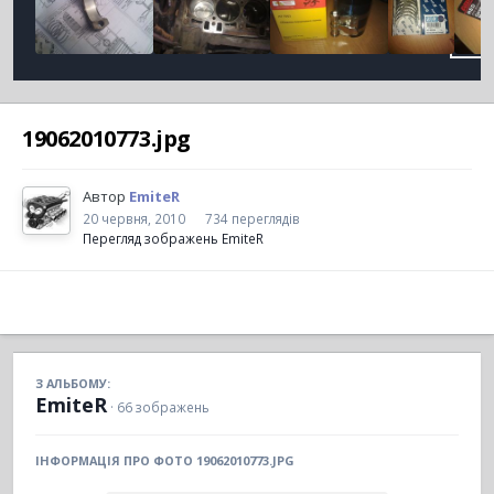
19062010773.jpg
Автор
EmiteR
20 червня, 2010
734 переглядів
Перегляд зображень EmiteR
З АЛЬБОМУ:
EmiteR
· 66 зображень
ІНФОРМАЦІЯ ПРО ФОТО 19062010773.JPG