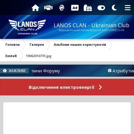
LANOS CLAN - Ukrainian Club
Всеукраїнський Автомобільний Клуб LANOS CLAN
Головна
Галерея
Альбоми наших користувачів
EmiteR
19062010773.jpg
Новини Форуму
Атрибутика
ВАЖЛИВЕ
Відключення електроенергії