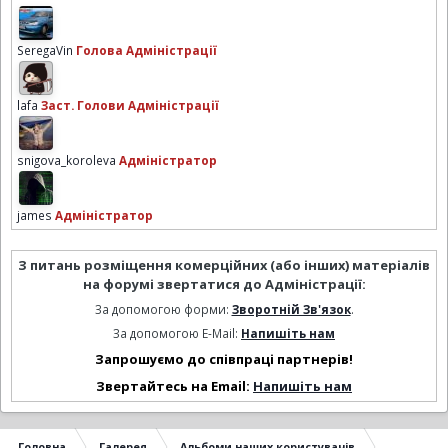
SeregaVin
Голова Адміністрації
lafa
Заст. Голови Адміністрації
snigova_koroleva
Адміністратор
james
Адміністратор
З питань розміщення комерційних (або інших) матеріалів
на форумі звертатися до Адміністрації:
За допомогою форми:
Зворотній Зв'язок
.
За допомогою E-Mail:
Напишіть нам
Запрошуємо до співпраці партнерів!
Звертайтесь на Email:
Напишіть нам
Головна
Галерея
Альбоми наших користувачів